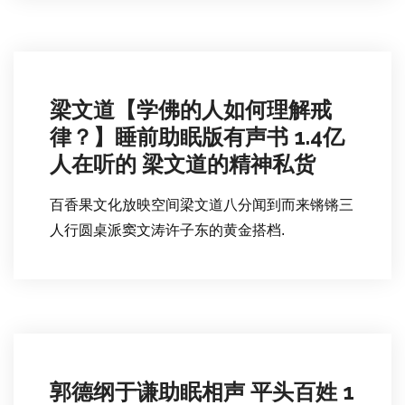
梁文道【学佛的人如何理解戒
律？】睡前助眠版有声书 1.4亿
人在听的 梁文道的精神私货
百香果文化放映空间梁文道八分闻到而来锵锵三
人行圆桌派窦文涛许子东的黄金搭档.
郭德纲于谦助眠相声 平头百姓 1