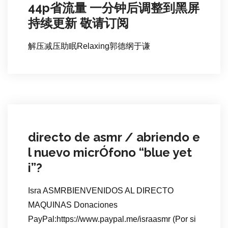
44p省流量 一分钟后调整到黑屏
持续更新 敬请订阅
解压减压助眠Relaxing郭德纲于谦
directo de asmr / abriendo e
l nuevo micrÓfono “blue yet
i”?️
Isra ASMRBIENVENIDOS AL DIRECTO
MAQUINAS Donaciones
PayPal:https://www.paypal.me/israasmr (Por si