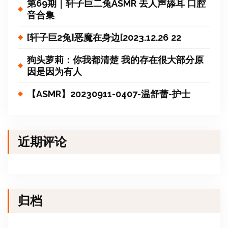
第69期｜轩子巨二兔ASMR 去人声舔耳 口腔
音合集
[轩子巨2兔]恶魔在身边[2023.12.26 22
狗头萝莉：你我都清楚 我的存在很大部分原
因是因为有人
【ASMR】20230911-0407-温舒蕾-护士
近期评论
归档