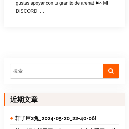
gustas apoyar con tu granito de arena) ✖○ MI
DISCORD: …
近期文章
轩子巨2兔_2024-05-20_22-40-06[