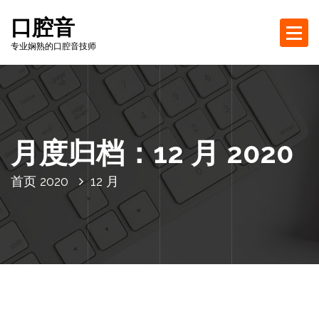
跳
口腔音
至
正
专业娴熟的口腔音技师
文
月度归档：12 月 2020
首页
2020
12 月