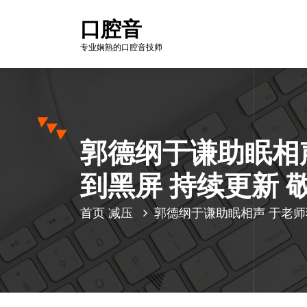
跳
口腔音
至
正
专业娴熟的口腔音技师
文
郭德纲于谦助眠相声
到黑屏 持续更新 
首页
减压
郭德纲于谦助眠相声 于老师犯