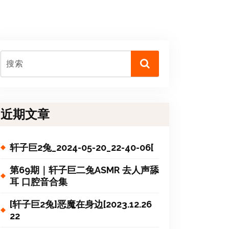
近期文章
轩子巨2兔_2024-05-20_22-40-06[
第69期｜轩子巨二兔ASMR 去人声舔
耳 口腔音合集
[轩子巨2兔]恶魔在身边[2023.12.26
22