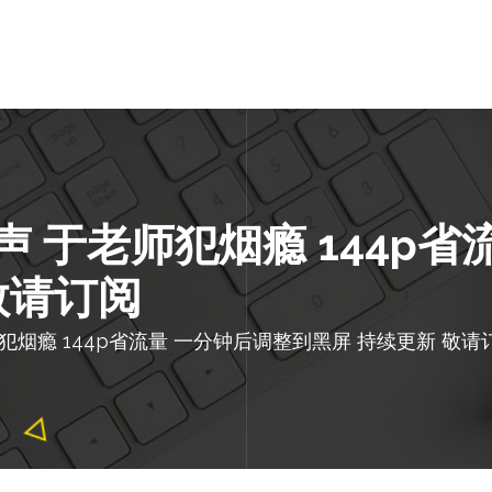
 于老师犯烟瘾 144p省
敬请订阅
烟瘾 144p省流量 一分钟后调整到黑屏 持续更新 敬请