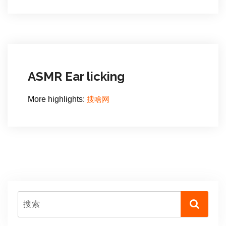
ASMR Ear licking
搜啥网
More highlights: