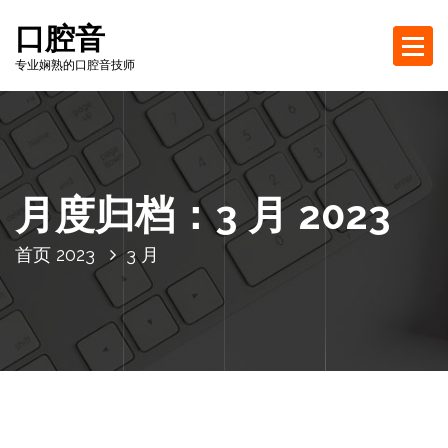
跳
口腔音
至
正
专业娴熟的口腔音技师
文
月度归档：3 月 2023
首页
2023
3 月