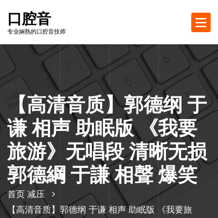
跳
口腔音
至
正
专业娴熟的口腔音技师
文
【高清音质】郭德纲 于
谦 相声 助眠版 《我要
旅游》无唱段 清晰无损
郭德綱 于謙 相聲 爆笑
首页
减压
【高清音质】郭德纲 于谦 相声 助眠版 《我要旅